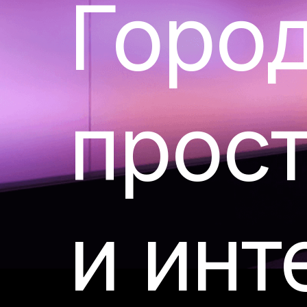
Город
прос
и инт