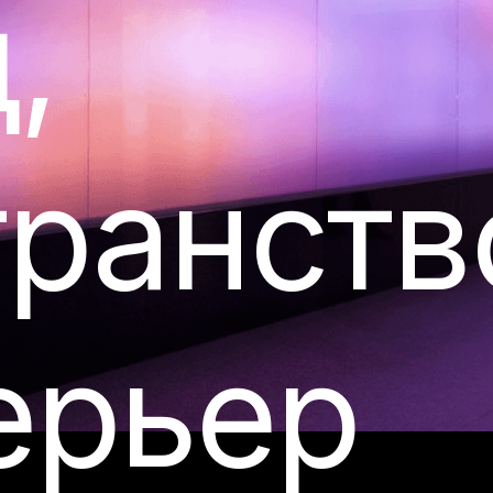
,
транств
ерьер